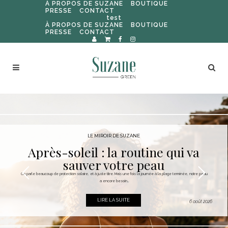
À PROPOS DE SUZANE
BOUTIQUE
PRESSE
CONTACT
test
À PROPOS DE SUZANE
BOUTIQUE
PRESSE
CONTACT
LE MIROIR DE SUZANE
Après-soleil : la routine qui va
sauver votre peau
On parle beaucoup de protection solaire, et à juste titre. Mais une fois la journée à la plage terminée, notre peau
a encore besoin...
LIRE LA SUITE
6 août 2026