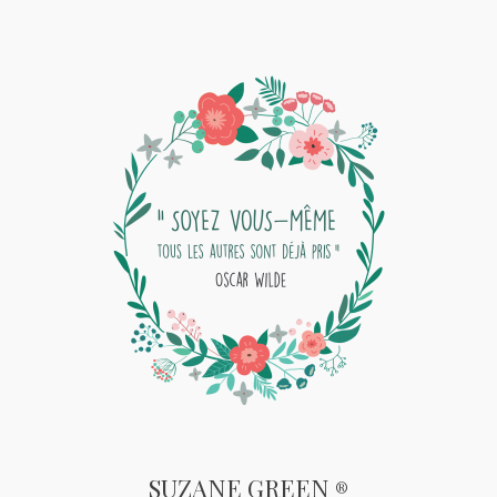
SUZANE GREEN
®