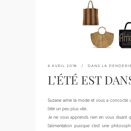
6 AVRIL 2018
DANS
LA PENDERI
L’ÉTÉ EST DANS
Suzane aime la mode
et vous a concocté un
l’été un peu plus vite…
Je ne vous apprends rien en vous disant q
l’alimentation puisque c’est une philoso