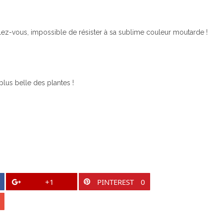
lez-vous, impossible de résister à sa sublime couleur moutarde !
plus belle des plantes !
+1
PINTEREST
0