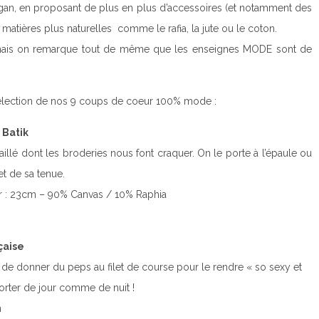
gan, en proposant de plus en plus d’accessoires (et notamment des
matières plus naturelles comme le rafia, la jute ou le coton.
é, mais on remarque tout de même que les enseignes MODE sont de
re sélection de nos 9 coups de coeur 100% mode :
 Batik
illé dont les broderies nous font craquer. On le porte à l’épaule ou
t de sa tenue.
r : 23cm – 90% Canvas / 10% Raphia
çaise
e de donner du peps au filet de course pour le rendre « so sexy et
porter de jour comme de nuit !
n