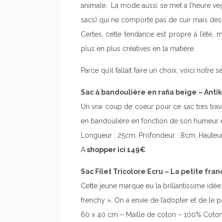
animale. La mode aussi se met à l’heure ve
sacs) qui ne comporte pas de cuir mais des 
Certes, cette tendance est propre à l’ét
plus en plus créatives en la matière.
Parce qu’il fallait faire un choix, voici not
Sac à bandoulière en rafia beige – Antik
Un vrai coup de coeur pour ce sac très trava
en bandoulière en fonction de son humeur e
Longueur : 25cm, Profondeur : 8cm, Hauteu
A
shopper ici
149€
Sac Filet Tricolore Ecru – La petite fran
Cette jeune marque eu la brillantissime idé
frenchy ». On a envie de l’adopter et de le 
60 x 40 cm – Maille de coton – 100% Coto