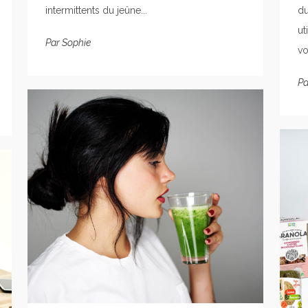
intermittents du jeûne...
du
ut
Par
Sophie
vo
Pa