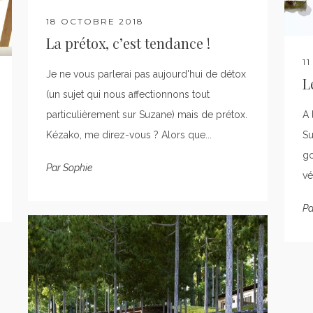
18 OCTOBRE 2018
La prétox, c’est tendance !
1
Je ne vous parlerai pas aujourd'hui de détox
L
(un sujet qui nous affectionnons tout
particulièrement sur Suzane) mais de prétox.
A 
Kézako, me direz-vous ? Alors que...
Su
go
Par
Sophie
vé
Pa