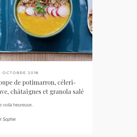
9 OCTOBRE 2018
oupe de potimarron, céleri-
ave, châtaignes et granola salé
 voilà heureuse...
r
Sophie