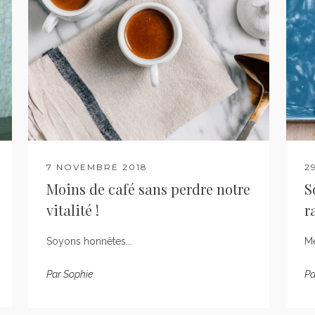
7 NOVEMBRE 2018
2
Moins de café sans perdre notre
S
vitalité !
r
Soyons honnêtes...
Me
Par
Sophie
Pa