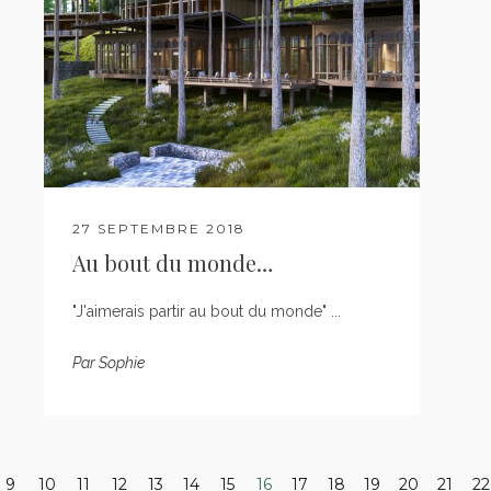
27 SEPTEMBRE 2018
Au bout du monde…
"J'aimerais partir au bout du monde" ...
Par
Sophie
9
10
11
12
13
14
15
16
17
18
19
20
21
22