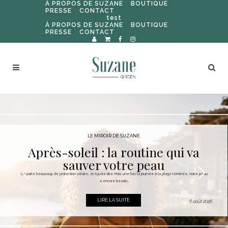
À PROPOS DE SUZANE
BOUTIQUE
PRESSE
CONTACT
test
À PROPOS DE SUZANE
BOUTIQUE
PRESSE
CONTACT
LE MIROIR DE SUZANE
Après-soleil : la routine qui va
sauver votre peau
On parle beaucoup de protection solaire, et à juste titre. Mais une fois la journée à la plage terminée, notre peau
a encore besoin...
LIRE LA SUITE
6 août 2026