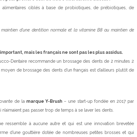
limentaires ciblés à base de probiotiques, de prébiotiques, de
maintien d’une dentition normale et
la vitamine B8 au maintien de
important, mais les français ne sont pas les plus assidus.
é Bucco-Dentaire recommande un brossage des dents de 2 minutes 2
s moyen de brossage des dents d’un français est d’ailleurs plutôt de
nnovante de la
marque Y-Brush
– une start-up fondée en 2017 par
 n’aimaient pas passer trop de temps à se laver les dents.
 ne ressemble à aucune autre et qui est une innovation brevetée
 forme d’une gouttière dotée de nombreuses petites brosses et qui