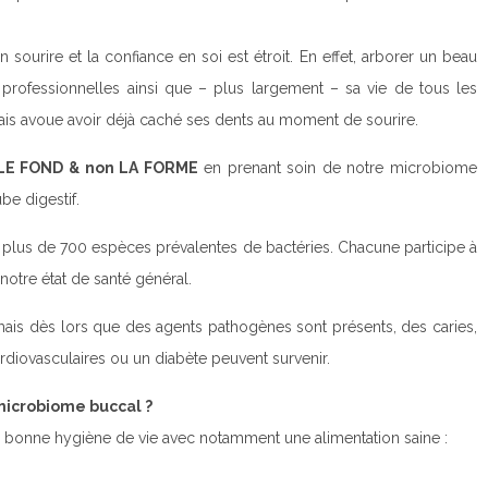
n sourire et la confiance en soi est étroit. En effet, arborer un beau
 professionnelles ainsi que – plus largement – sa vie de tous les
nçais avoue avoir déjà caché ses dents au moment de sourire.
LE FOND & non LA FORME
en prenant soin de notre microbiome
ube digestif.
de plus de 700 espèces prévalentes de bactéries. Chacune participe à
notre état de santé général.
, mais dès lors que des agents pathogènes sont présents, des caries,
rdiovasculaires ou un diabète peuvent survenir.
microbiome buccal ?
e bonne hygiène de vie avec notamment une alimentation saine :