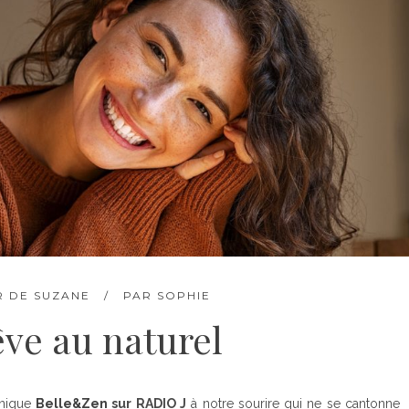
R DE SUZANE
PAR
SOPHIE
êve au naturel
onique
Belle&Zen
sur RADIO J
à notre sourire qui ne se cantonne