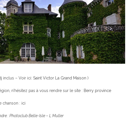
j inclus – Voir ici:
Saint Victor La Grand Maison )
gion, n’hésitez pas à vous rendre sur le site :
Berry province
lie chanson :
ici
dre : Photoclub Belle-Isle – L Muller