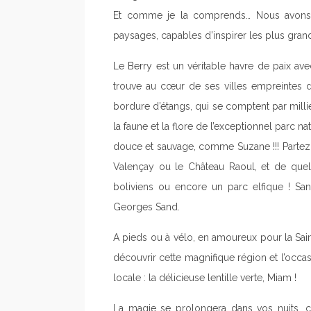
Et comme je la comprends… Nous avons l
paysages, capables d’inspirer les plus grands 
Le Berry
est un véritable havre de paix avec
trouve au cœur de ses villes empreintes d’
bordure d’étangs, qui se comptent par mill
la faune et la flore de l’exceptionnel parc 
douce et sauvage, comme Suzane !!! Partez 
Valençay ou le Château Raoul, et de quelq
boliviens ou encore un parc elfique ! Sa
Georges Sand.
A pieds ou à vélo, en amoureux pour la Sai
découvrir cette magnifique région et l’occas
locale : la délicieuse lentille verte, Miam !
La magie se prolongera dans vos nuits, c