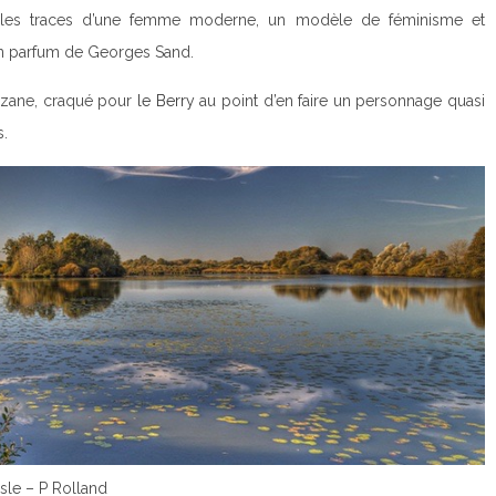
les traces d’une femme moderne, un modèle de féminisme et
 un parfum de Georges Sand.
Suzane, craqué pour
le Berry
au point d’en faire un personnage quasi
s.
sle – P Rolland