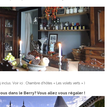
 inclus. Voir ici :
Chambre d’hôtes « Les volets verts » )
us dans le Berry? Vous allez vous régaler !