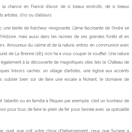
a chance en France d’avoir de si beaux endroits, de si beaux
artistes, d’ici ou d’ailleurs.
 une teinte de fraîcheur revigorante. L’âme fascinante de l’Indre se
Histoire, mais aussi dans les racines de ses grandes forêts et en
iers. Amoureux du calme et de la nature, entrez en communion avec
naturel de La Brenne (183 000 ha à vous couper le souffle). Une nature
également à la découverte de magnifiques sites tels le Château de
ues trésors cachés: un village d’artistes, une église aux accents
ns oublier bien sûr de faire une escale à Nohant, le domaine de
nt Valentin ou en famille à Pâques par exemple, c’est un bonheur de
ion pour tous de faire le plein de fer pour l’année avec sa spécialité
ar, quel que soit votre choix d’hébergement, ceux que Suzane a