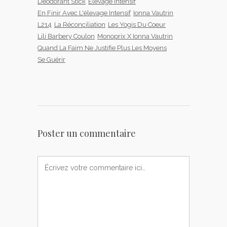
Déodorant Stick
Élevage Intensif
En Finir Avec L'élevage Intensif
Ionna Vautrin
L214
La Réconciliation
Les Yogis Du Coeur
Lili Barbery Coulon
Monoprix X Ionna Vautrin
Quand La Faim Ne Justifie Plus Les Moyens
Se Guérir
Poster un commentaire