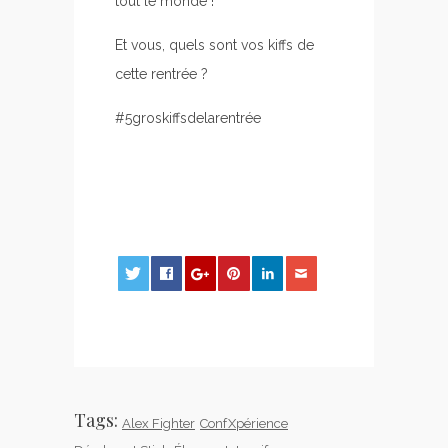
tout le monde !
Et vous, quels sont vos kiffs de
cette rentrée ?
#5groskiffsdelarentrée
0
0
0
Tags:
Alex Fighter
ConfXpérience