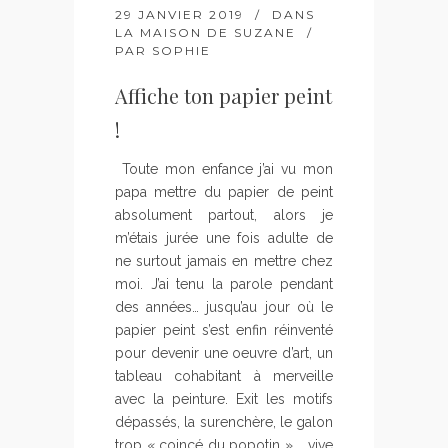
29 JANVIER 2019
DANS
LA MAISON DE SUZANE
PAR
SOPHIE
Affiche ton papier peint
!
Toute mon enfance j’ai vu mon
papa mettre du papier de peint
absolument partout, alors je
m’étais jurée une fois adulte de
ne surtout jamais en mettre chez
moi. J’ai tenu la parole pendant
des années… jusqu’au jour où le
papier peint s’est enfin réinventé
pour devenir une oeuvre d’art, un
tableau cohabitant à merveille
avec la peinture. Exit les motifs
dépassés, la surenchère, le galon
trop « coincé du popotin » .. vive