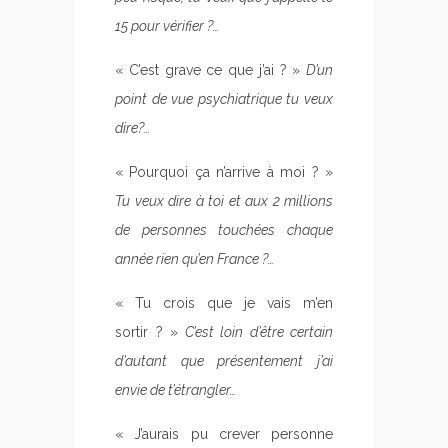
15 pour vérifier ?…
« C’est grave ce que j’ai ? »
D’un
point de vue psychiatrique tu veux
dire?…
« Pourquoi ça n’arrive à moi ? »
Tu veux dire à toi et aux 2 millions
de personnes touchées chaque
année rien qu’en France ?…
« Tu crois que je vais m’en
sortir ? »
C’est loin d’être certain
d’autant que présentement j’ai
envie de t’étrangler…
« J’aurais pu crever personne