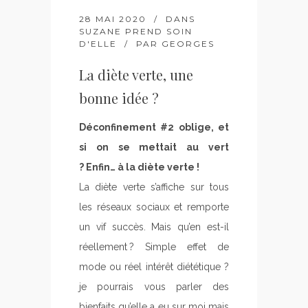
28 MAI 2020
DANS
SUZANE PREND SOIN
D'ELLE
PAR
GEORGES
La diète verte, une
bonne idée ?
Déconfinement #2 oblige, et
si on se mettait au vert
? Enfin… à la diète verte !
La diète verte s’affiche sur tous
les réseaux sociaux et remporte
un vif succès. Mais qu’en est-il
réellement ? Simple effet de
mode ou réel intérêt diététique ?
je pourrais vous parler des
bienfaits qu’elle a eu sur moi mais