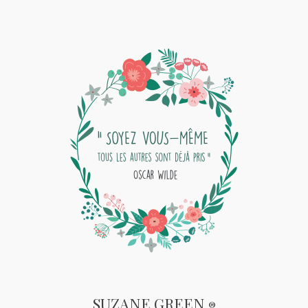
SUZANE GREEN
®