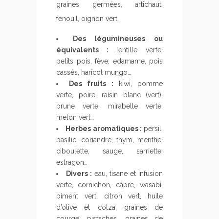
graines germées, artichaut,
fenouil, oignon vert…
Des légumineuses ou
équivalents :
lentille verte,
petits pois, fève, edamame, pois
cassés, haricot mungo…
Des fruits :
kiwi, pomme
verte, poire, raisin blanc (vert),
prune verte, mirabelle verte,
melon vert…
Herbes aromatiques :
persil,
basilic, coriandre, thym, menthe,
ciboulette, sauge, sarriette,
estragon…
Divers :
eau, tisane et infusion
verte, cornichon, câpre, wasabi,
piment vert, citron vert, huile
d’olive et colza, graines de
courge, pistaches, graines de