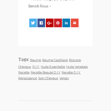
Benoît-Roux –
0
0
0
Tags:
Baume
Baume Capillaire
Biocoop
Cheveux
D.I.Y.
Huile Essentielle
Huile Vegetale
Recette
Recette Beauté D.I.Y
Recette D.I.Y.
Renaissance
Soin Cheveux
Vegan