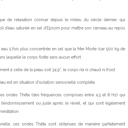
hnique de relaxation connue depuis le milieu du siècle dernier, qui
pli d’eau saturée en sel d’Epsom pour mettre son cerveau au repos
eau 5 fois plus concentrée en sel que la Mer Morte (car 500 kg de
ans laquelle le corps flotte sans aucun effort.
ent à celle de la peau soit 34,9°, le corps n’a ni chaud ni froid.
veau est en situation d’isolation sensorielle complète.
 des ondes Thêta (des fréquences comprises entre 4,5 et 8 Hz) qui
l’endormissement ou juste après le réveil, et qui sont également
méditation.
orielle, ces ondes Thêta sont obtenues de manière parfaitement