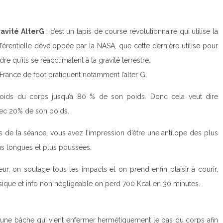
avité AlterG
: c’est un tapis de course révolutionnaire qui utilise la
érentielle développée par la NASA, que cette dernière utilise pour
re qu’ils se réacclimatent à la gravité terrestre.
France de foot pratiquent notamment l’alter G.
oids du corps jusqu’à 80 % de son poids. Donc cela veut dire
ec 20% de son poids.
de la séance, vous avez l’impression d’être une antilope des plus
lus longues et plus poussées.
ur, on soulage tous les impacts et on prend enfin plaisir à courir,
sique et info non négligeable on perd 700 Kcal en 30 minutes.
c une bâche qui vient enfermer hermétiquement le bas du corps afin