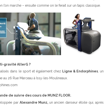
 on l’on marche – ensuite comme on le ferait sur un tapis classique.
i-gravité AlterG ?
ialisés dans le sport et également chez
Ligne & Endorphines
, un
ue au 26 Rue Marceau à Issy-les-Moulineaux.
rphines.com
ande de suivre des cours de MUNZ FLOOR.
veloppée par
Alexandre Munz,
un ancien danseur étoile qui, après