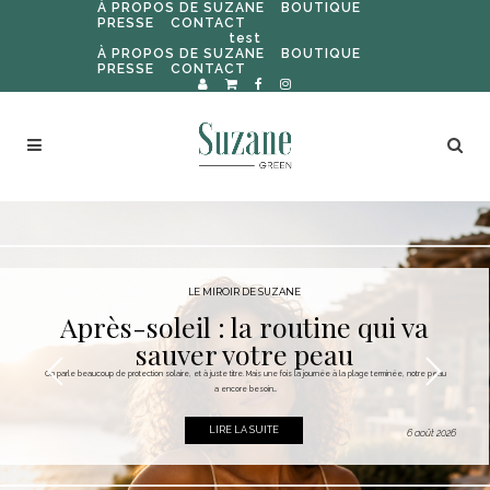
À PROPOS DE SUZANE
BOUTIQUE
PRESSE
CONTACT
test
À PROPOS DE SUZANE
BOUTIQUE
PRESSE
CONTACT
LE MIROIR DE SUZANE
Après-soleil : la routine qui va
sauver votre peau
On parle beaucoup de protection solaire, et à juste titre. Mais une fois la journée à la plage terminée, notre peau
a encore besoin...
LIRE LA SUITE
6 août 2026