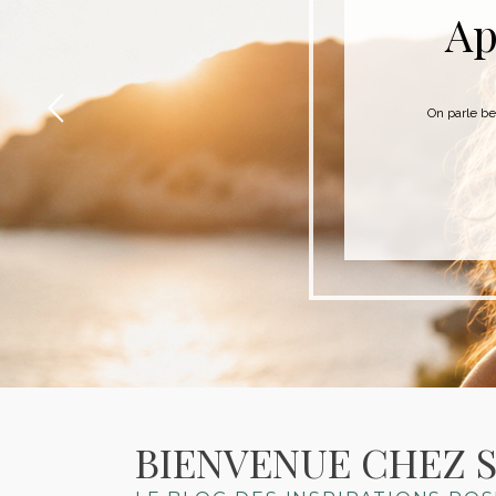
Ap
On parle be
BIENVENUE CHEZ 