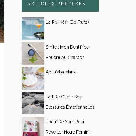
ARTICLES PRÉFÉRÉS
Le Roi Kéfir (de Fruits)
Smile : Mon Dentifrice
Poudre Au Charbon
Aquafaba Mania
L’art De Guérir Ses
Blessures Émotionnelles
L’oeuf De Yoni, Pour
Réveiller Notre Féminin